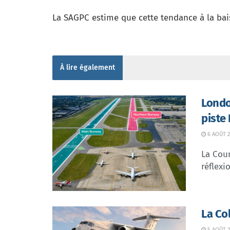
La SAGPC estime que cette tendance à la bai
À lire également
Londo
piste
6 AOÛT 2
La Cour
réflexio
La Co
5 AOÛT 2