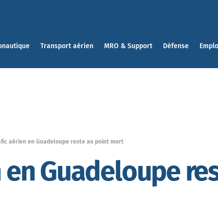
onautique
Transport aérien
MRO & Support
Défense
Emplo
afic aérien en Guadeloupe reste au point mort
en en Guadeloupe res