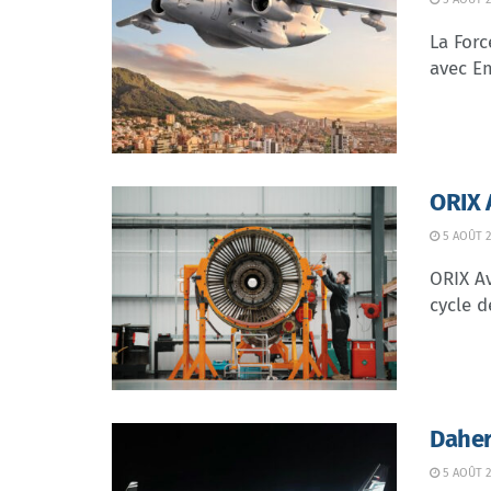
La Forc
avec Em
ORIX 
5 AOÛT 2
ORIX Av
cycle d
Daher
5 AOÛT 2