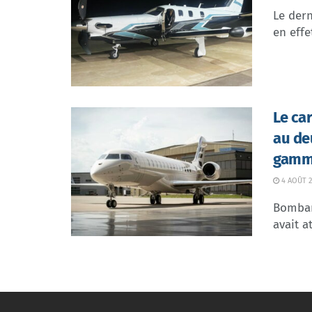
Le dern
en effe
Le ca
au de
gamme
4 AOÛT 2
Bombar
avait at