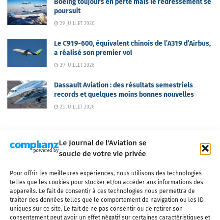
Boeing toujours en perte mais le redressement se
poursuit
29 JUILLET 2026
Le C919-600, équivalent chinois de l’A319 d’Airbus,
a réalisé son premier vol
29 JUILLET 2026
Dassault Aviation : des résultats semestriels
records et quelques moins bonnes nouvelles
23 JUILLET 2026
Le Journal de l'Aviation se
soucie de votre vie privée
Pour offrir les meilleures expériences, nous utilisons des technologies
Qui sommes-nous ?
Nous contacter
Partenaires
telles que les cookies pour stocker et/ou accéder aux informations des
Mentions légales
CGV
Politique de confidentialité
Cookies
appareils. Le fait de consentir à ces technologies nous permettra de
traiter des données telles que le comportement de navigation ou les ID
uniques sur ce site. Le fait de ne pas consentir ou de retirer son
consentement peut avoir un effet négatif sur certaines caractéristiques et