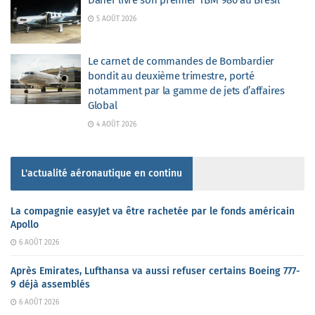
Daher livre son premier TBM 980 au Brésil
5 AOÛT 2026
Le carnet de commandes de Bombardier
bondit au deuxième trimestre, porté
notamment par la gamme de jets d’affaires
Global
4 AOÛT 2026
L'actualité aéronautique en continu
La compagnie easyJet va être rachetée par le fonds américain
Apollo
6 AOÛT 2026
Après Emirates, Lufthansa va aussi refuser certains Boeing 777-
9 déjà assemblés
6 AOÛT 2026