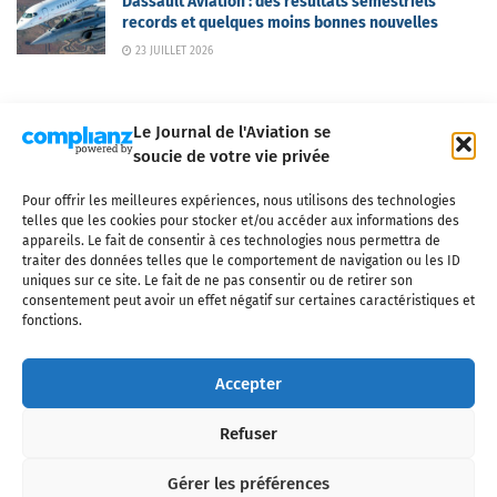
Dassault Aviation : des résultats semestriels
records et quelques moins bonnes nouvelles
23 JUILLET 2026
Le Journal de l'Aviation se
soucie de votre vie privée
Pour offrir les meilleures expériences, nous utilisons des technologies
Qui sommes-nous ?
Nous contacter
Partenaires
telles que les cookies pour stocker et/ou accéder aux informations des
Mentions légales
CGV
Politique de confidentialité
Cookies
appareils. Le fait de consentir à ces technologies nous permettra de
traiter des données telles que le comportement de navigation ou les ID
uniques sur ce site. Le fait de ne pas consentir ou de retirer son
consentement peut avoir un effet négatif sur certaines caractéristiques et
fonctions.
Copyright © 2025 LE JOURNAL DE L'AVIATION
- tous droits réservés - Le
Journal de l'Aviation, média français de référence couvrant l'actualité de
Accepter
l'industrie aéronautique, l'aviation commerciale, l'aviation d'affaires, les
services MRO et après-vente, le financement et la location d'aéronefs
Refuser
civils, l'aéronautique de défense et l'industrie spatiale. Toute reproduction,
totale ou partielle et sous quelque forme ou support que ce soit, est
interdite sans autorisation écrite spécifique du Journal de l’Aviation.
Gérer les préférences