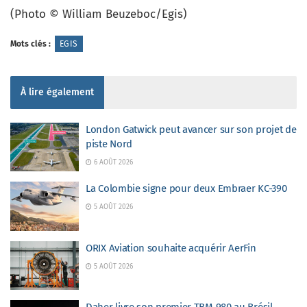
(Photo © William Beuzeboc/Egis)
Mots clés :
EGIS
À lire également
London Gatwick peut avancer sur son projet de
piste Nord
6 AOÛT 2026
La Colombie signe pour deux Embraer KC-390
5 AOÛT 2026
ORIX Aviation souhaite acquérir AerFin
5 AOÛT 2026