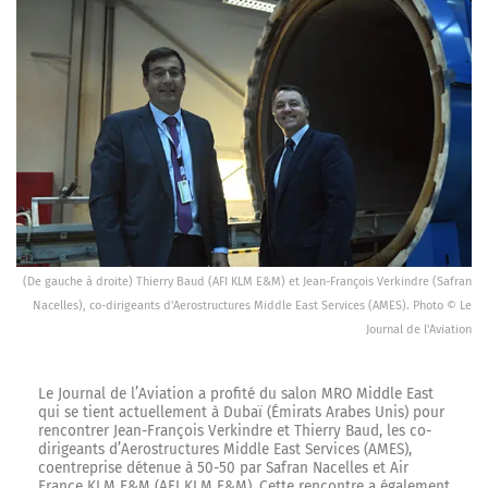
(De gauche à droite) Thierry Baud (AFI KLM E&M) et Jean-François Verkindre (Safran
Nacelles), co-dirigeants d'Aerostructures Middle East Services (AMES). Photo © Le
Journal de l'Aviation
Le Journal de l’Aviation a profité du salon MRO Middle East
qui se tient actuellement à Dubaï (Émirats Arabes Unis) pour
rencontrer Jean-François Verkindre et Thierry Baud, les co-
dirigeants d’Aerostructures Middle East Services (AMES),
coentreprise détenue à 50-50 par Safran Nacelles et Air
France KLM E&M (AFI KLM E&M). Cette rencontre a également