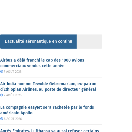
L'actualité aéronautique en continu
Airbus a déjà franchi le cap des 1000 avions
commerciaux vendus cette année
7 AOÛT 2026
Air India nomme Tewolde Gebremariam, ex-patron
d’Ethiopian Airlines, au poste de directeur général
7 AOÛT 2026
La compagnie easyJet sera rachetée par le fonds
américain Apollo
6 AOÛT 2026
Après Emirates, Lufthansa va aussi refuser certains