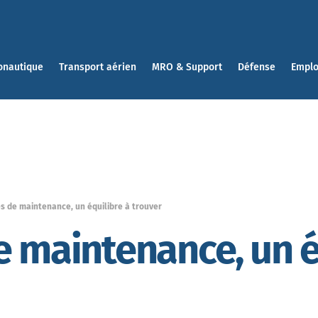
onautique
Transport aérien
MRO & Support
Défense
Emplo
s de maintenance, un équilibre à trouver
e maintenance, un é