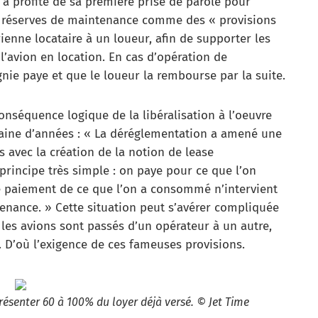
 a profité de sa première prise de parole pour
 les réserves de maintenance comme des « provisions
enne locataire à un loueur, afin de supporter les
’avion en location. En cas d’opération de
nie paye et que le loueur la rembourse par la suite.
onséquence logique de la libéralisation à l’oeuvre
taine d’années : « La déréglementation a amené une
 avec la création de la notion de lease
n principe très simple : on paye pour ce que l’on
e paiement de ce que l’on a consommé n’intervient
enance. » Cette situation peut s’avérer compliquée
 les avions sont passés d’un opérateur à un autre,
e. D’où l’exigence de ces fameuses provisions.
ésenter 60 à 100% du loyer déjà versé. © Jet Time