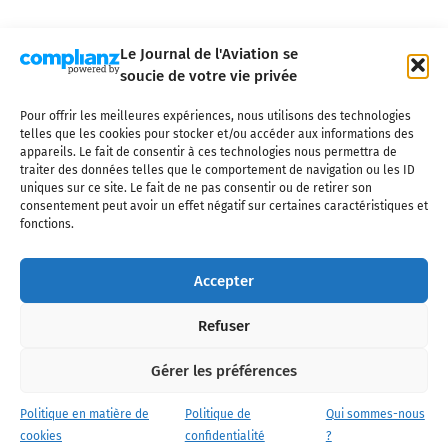
Le Journal de l'Aviation se
soucie de votre vie privée
Pour offrir les meilleures expériences, nous utilisons des technologies
Qui sommes-nous ?
Nous contacter
Partenaires
telles que les cookies pour stocker et/ou accéder aux informations des
Mentions légales
CGV
Politique de confidentialité
Cookies
appareils. Le fait de consentir à ces technologies nous permettra de
traiter des données telles que le comportement de navigation ou les ID
uniques sur ce site. Le fait de ne pas consentir ou de retirer son
consentement peut avoir un effet négatif sur certaines caractéristiques et
fonctions.
Copyright © 2025 LE JOURNAL DE L'AVIATION
- tous droits réservés - Le
Journal de l'Aviation, média français de référence couvrant l'actualité de
Accepter
l'industrie aéronautique, l'aviation commerciale, l'aviation d'affaires, les
services MRO et après-vente, le financement et la location d'aéronefs
Refuser
civils, l'aéronautique de défense et l'industrie spatiale. Toute reproduction,
totale ou partielle et sous quelque forme ou support que ce soit, est
interdite sans autorisation écrite spécifique du Journal de l’Aviation.
Gérer les préférences
Politique en matière de
Politique de
Qui sommes-nous
cookies
confidentialité
?