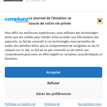
23 JUILLET 2026
Le Journal de l'Aviation se
soucie de votre vie privée
Pour offrir les meilleures expériences, nous utilisons des technologies
Qui sommes-nous ?
Nous contacter
Partenaires
telles que les cookies pour stocker et/ou accéder aux informations des
Mentions légales
CGV
Politique de confidentialité
Cookies
appareils. Le fait de consentir à ces technologies nous permettra de
traiter des données telles que le comportement de navigation ou les ID
uniques sur ce site. Le fait de ne pas consentir ou de retirer son
consentement peut avoir un effet négatif sur certaines caractéristiques et
fonctions.
Copyright © 2025 LE JOURNAL DE L'AVIATION
- tous droits réservés - Le
Journal de l'Aviation, média français de référence couvrant l'actualité de
Accepter
l'industrie aéronautique, l'aviation commerciale, l'aviation d'affaires, les
services MRO et après-vente, le financement et la location d'aéronefs
Refuser
civils, l'aéronautique de défense et l'industrie spatiale. Toute reproduction,
totale ou partielle et sous quelque forme ou support que ce soit, est
interdite sans autorisation écrite spécifique du Journal de l’Aviation.
Gérer les préférences
Politique en matière de
Politique de
Qui sommes-nous