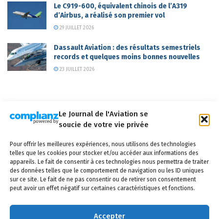
Le C919-600, équivalent chinois de l’A319
d’Airbus, a réalisé son premier vol
29 JUILLET 2026
Dassault Aviation : des résultats semestriels
records et quelques moins bonnes nouvelles
23 JUILLET 2026
Le Journal de l'Aviation se
soucie de votre vie privée
Qui sommes-nous ?
Nous contacter
Partenaires
Pour offrir les meilleures expériences, nous utilisons des technologies
Mentions légales
CGV
Politique de confidentialité
Cookies
telles que les cookies pour stocker et/ou accéder aux informations des
appareils. Le fait de consentir à ces technologies nous permettra de traiter
des données telles que le comportement de navigation ou les ID uniques
sur ce site. Le fait de ne pas consentir ou de retirer son consentement
peut avoir un effet négatif sur certaines caractéristiques et fonctions.
Copyright © 2025 LE JOURNAL DE L'AVIATION
- tous droits réservés - Le
Journal de l'Aviation, média français de référence couvrant l'actualité de
Accepter