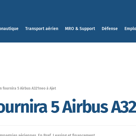
onautique
Transport aérien
MRO & Support
Défense
Emplo
n fournira 5 Airbus A321neo à Ajet
ournira 5 Airbus A32
mpagnies aériennes
,
En Bref
,
Leasing et financement