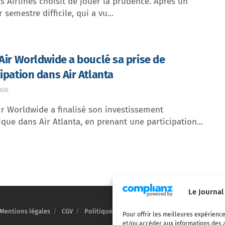
s Airlines choisit de jouer la prudence. Après un
 semestre difficile, qui a vu...
 Air Worldwide a bouclé sa prise de
cipation dans Air Atlanta
026
ir Worldwide a finalisé son investissement
ique dans Air Atlanta, en prenant une participation...
Le Journal
Mentions légales
CGV
Politique de confidentialité
Cookies
Pour offrir les meilleures expérience
et/ou accéder aux informations des a