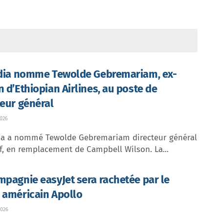
ndia nomme Tewolde Gebremariam, ex-
n d’Ethiopian Airlines, au poste de
teur général
026
dia a nommé Tewolde Gebremariam directeur général
f, en remplacement de Campbell Wilson. La...
mpagnie easyJet sera rachetée par le
 américain Apollo
026