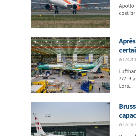
Apollo
cost br
Après
certa
6 AOÛT 2
Lufthan
777-9 a
Lors...
Bruss
capac
6 AOÛT 2