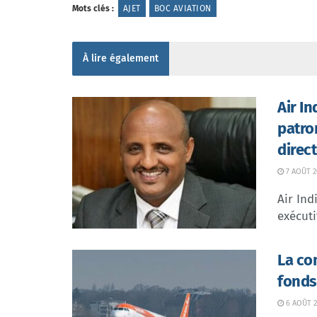
Mots clés :
AJET
BOC AVIATION
À lire également
Air I
patro
direc
7 AOÛT 2
Air In
exécuti
La co
fonds
6 AOÛT 2