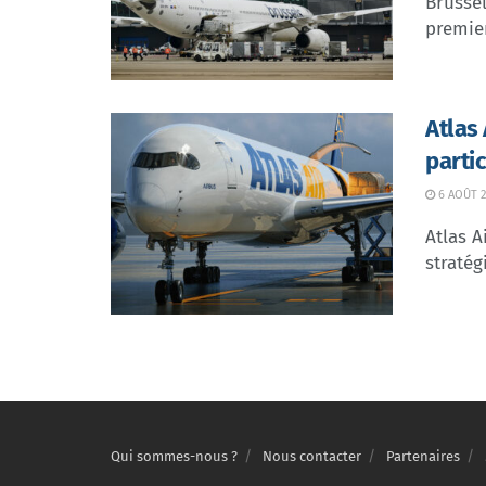
Brussel
premier
Atlas
parti
6 AOÛT 2
Atlas A
stratég
Qui sommes-nous ?
Nous contacter
Partenaires