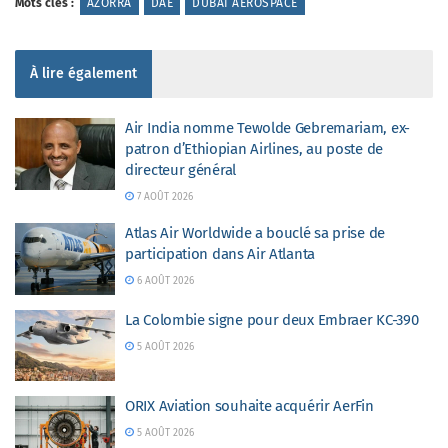
Mots clés :
AZORRA
DAE
DUBAI AEROSPACE
À lire également
Air India nomme Tewolde Gebremariam, ex-
patron d’Ethiopian Airlines, au poste de
directeur général
7 AOÛT 2026
Atlas Air Worldwide a bouclé sa prise de
participation dans Air Atlanta
6 AOÛT 2026
La Colombie signe pour deux Embraer KC-390
5 AOÛT 2026
ORIX Aviation souhaite acquérir AerFin
5 AOÛT 2026