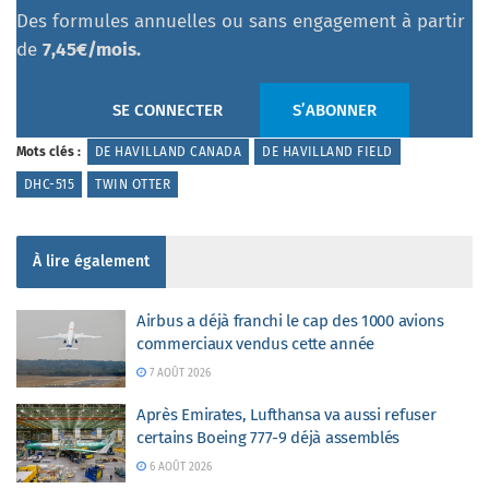
Des formules annuelles ou sans engagement à partir
de
7,45€/mois.
SE CONNECTER
S’ABONNER
Mots clés :
DE HAVILLAND CANADA
DE HAVILLAND FIELD
DHC-515
TWIN OTTER
À lire également
Airbus a déjà franchi le cap des 1000 avions
commerciaux vendus cette année
7 AOÛT 2026
Après Emirates, Lufthansa va aussi refuser
certains Boeing 777-9 déjà assemblés
6 AOÛT 2026