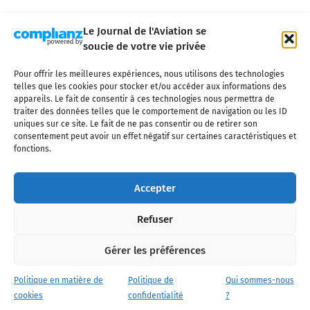
Le Journal de l'Aviation se
soucie de votre vie privée
Pour offrir les meilleures expériences, nous utilisons des technologies
Qui sommes-nous ?
Nous contacter
Partenaires
telles que les cookies pour stocker et/ou accéder aux informations des
Mentions légales
CGV
Politique de confidentialité
Cookies
appareils. Le fait de consentir à ces technologies nous permettra de
traiter des données telles que le comportement de navigation ou les ID
uniques sur ce site. Le fait de ne pas consentir ou de retirer son
consentement peut avoir un effet négatif sur certaines caractéristiques et
fonctions.
Copyright © 2025 LE JOURNAL DE L'AVIATION
- tous droits réservés - Le
Journal de l'Aviation, média français de référence couvrant l'actualité de
Accepter
l'industrie aéronautique, l'aviation commerciale, l'aviation d'affaires, les
services MRO et après-vente, le financement et la location d'aéronefs
Refuser
civils, l'aéronautique de défense et l'industrie spatiale. Toute reproduction,
totale ou partielle et sous quelque forme ou support que ce soit, est
interdite sans autorisation écrite spécifique du Journal de l’Aviation.
Gérer les préférences
Politique en matière de
Politique de
Qui sommes-nous
cookies
confidentialité
?