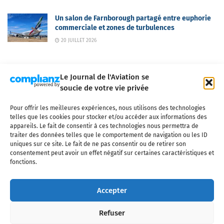
Un salon de Farnborough partagé entre euphorie
commerciale et zones de turbulences
20 JUILLET 2026
Le Journal de l'Aviation se
soucie de votre vie privée
Pour offrir les meilleures expériences, nous utilisons des technologies
Qui sommes-nous ?
Nous contacter
Partenaires
telles que les cookies pour stocker et/ou accéder aux informations des
Mentions légales
CGV
Politique de confidentialité
Cookies
appareils. Le fait de consentir à ces technologies nous permettra de
traiter des données telles que le comportement de navigation ou les ID
uniques sur ce site. Le fait de ne pas consentir ou de retirer son
consentement peut avoir un effet négatif sur certaines caractéristiques et
fonctions.
Copyright © 2025 LE JOURNAL DE L'AVIATION
- tous droits réservés - Le
Journal de l'Aviation, média français de référence couvrant l'actualité de
Accepter
l'industrie aéronautique, l'aviation commerciale, l'aviation d'affaires, les
services MRO et après-vente, le financement et la location d'aéronefs
Refuser
civils, l'aéronautique de défense et l'industrie spatiale. Toute reproduction,