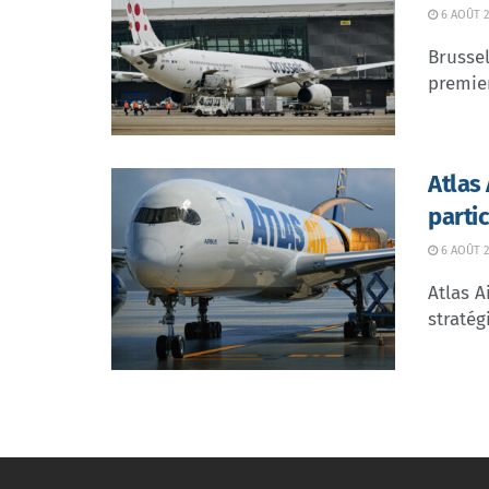
6 AOÛT 2
Brussel
premier
Atlas
parti
6 AOÛT 2
Atlas A
stratég