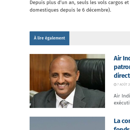
Depuis plus d’un an, seuls les vols cargos e
domestiques depuis le 6 décembre).
À lire également
Air I
patro
direc
7 AOÛT 2
Air In
exécuti
La co
fonds