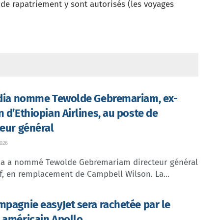
t de rapatriement y sont autorisés (les voyages
ndia nomme Tewolde Gebremariam, ex-
n d’Ethiopian Airlines, au poste de
teur général
026
dia a nommé Tewolde Gebremariam directeur général
f, en remplacement de Campbell Wilson. La...
mpagnie easyJet sera rachetée par le
 américain Apollo