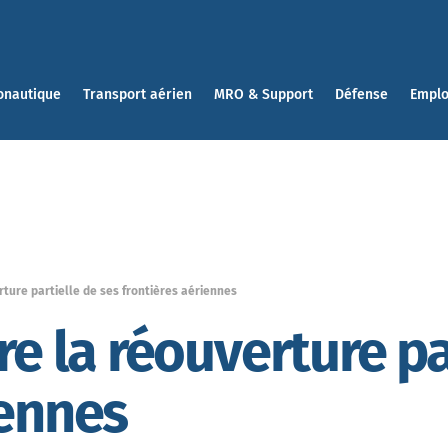
onautique
Transport aérien
MRO & Support
Défense
Emplo
rture partielle de ses frontières aériennes
re la réouverture pa
iennes