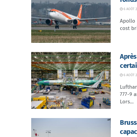
6 AOÛT 2
Apollo
cost br
Après
certa
6 AOÛT 2
Lufthan
777-9 a
Lors...
Bruss
capac