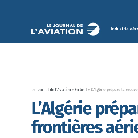
Industrie aér
Le Journal de l'Aviation
»
En bref
»
L’Algérie prépare la réouve
L’Algérie prépa
frontières aér