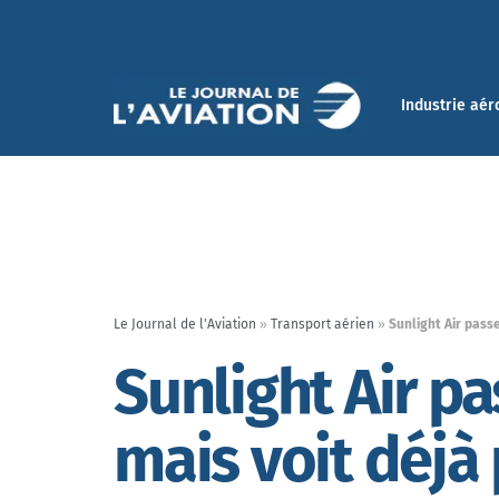
Industrie aér
Le Journal de l'Aviation
»
Transport aérien
»
Sunlight Air pass
Sunlight Air pa
mais voit déjà