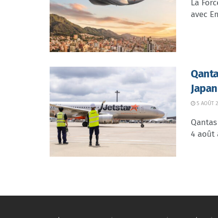
La Forc
avec Em
Qanta
Japan
5 AOÛT 2
Qantas 
4 août 