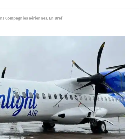
ns
Compagnies aériennes
,
En Bref