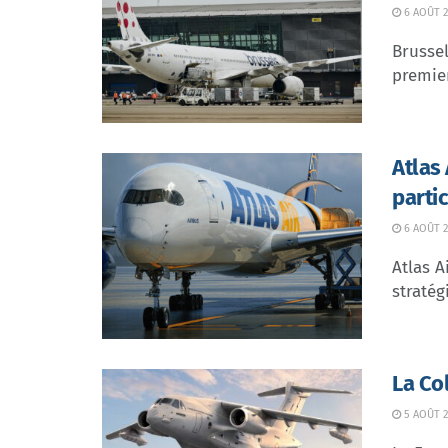
6 AOÛT 2
Brussel
premier
Atlas
parti
6 AOÛT 2
Atlas A
stratég
La Co
5 AOÛT 2