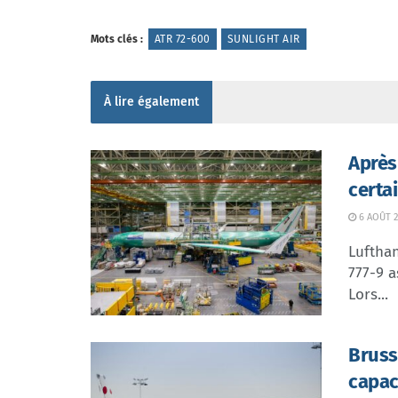
Mots clés :
ATR 72-600
SUNLIGHT AIR
À lire également
Après
certa
6 AOÛT 2
Lufthan
777-9 a
Lors...
Bruss
capac