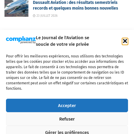
Dassault Aviation : des résultats semestriels
records et quelques moins bonnes nouvelles
23 JUILLET 2026
Le Journal de l'Aviation se
soucie de votre vie privée
Pour offrir les meilleures expériences, nous utilisons des technologies
Qui sommes-nous ?
Nous contacter
Partenaires
telles que les cookies pour stocker et/ou accéder aux informations des
Mentions légales
CGV
Politique de confidentialité
Cookies
appareils. Le fait de consentir à ces technologies nous permettra de
traiter des données telles que le comportement de navigation ou les ID
uniques sur ce site. Le fait de ne pas consentir ou de retirer son
consentement peut avoir un effet négatif sur certaines caractéristiques et
fonctions.
Copyright © 2025 LE JOURNAL DE L'AVIATION
- tous droits réservés - Le
Journal de l'Aviation, média français de référence couvrant l'actualité de
Accepter
l'industrie aéronautique, l'aviation commerciale, l'aviation d'affaires, les
services MRO et après-vente, le financement et la location d'aéronefs
Refuser
civils, l'aéronautique de défense et l'industrie spatiale. Toute reproduction,
totale ou partielle et sous quelque forme ou support que ce soit, est
interdite sans autorisation écrite spécifique du Journal de l’Aviation.
Gérer les préférences