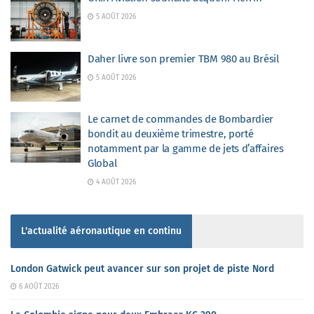
5 AOÛT 2026
Daher livre son premier TBM 980 au Brésil
5 AOÛT 2026
Le carnet de commandes de Bombardier
bondit au deuxième trimestre, porté
notamment par la gamme de jets d’affaires
Global
4 AOÛT 2026
L'actualité aéronautique en continu
London Gatwick peut avancer sur son projet de piste Nord
6 AOÛT 2026