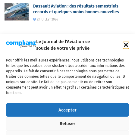
Dassault Aviation : des résultats semestriels
records et quelques moins bonnes nouvelles
23 JUILLET 2026
Le Journal de l'Aviation se
soucie de votre vie privée
Pour offrir les meilleures expériences, nous utilisons des technologies
Qui sommes-nous ?
Nous contacter
Partenaires
telles que les cookies pour stocker et/ou accéder aux informations des
Mentions légales
CGV
Politique de confidentialité
Cookies
appareils. Le fait de consentir à ces technologies nous permettra de
traiter des données telles que le comportement de navigation ou les ID
uniques sur ce site. Le fait de ne pas consentir ou de retirer son
consentement peut avoir un effet négatif sur certaines caractéristiques et
fonctions.
Copyright © 2025 LE JOURNAL DE L'AVIATION
- tous droits réservés - Le
Journal de l'Aviation, média français de référence couvrant l'actualité de
Accepter
l'industrie aéronautique, l'aviation commerciale, l'aviation d'affaires, les
services MRO et après-vente, le financement et la location d'aéronefs
Refuser
civils, l'aéronautique de défense et l'industrie spatiale. Toute reproduction,
totale ou partielle et sous quelque forme ou support que ce soit, est