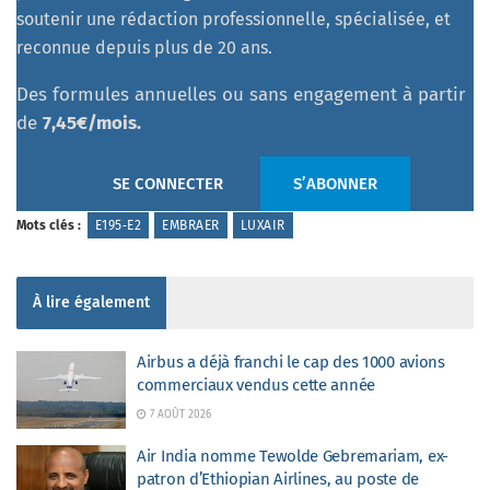
soutenir une rédaction professionnelle, spécialisée, et
reconnue depuis plus de 20 ans.
Des formules annuelles ou sans engagement à partir
de
7,45€/mois.
SE CONNECTER
S’ABONNER
Mots clés :
E195‑E2
EMBRAER
LUXAIR
À lire également
Airbus a déjà franchi le cap des 1000 avions
commerciaux vendus cette année
7 AOÛT 2026
Air India nomme Tewolde Gebremariam, ex-
patron d’Ethiopian Airlines, au poste de