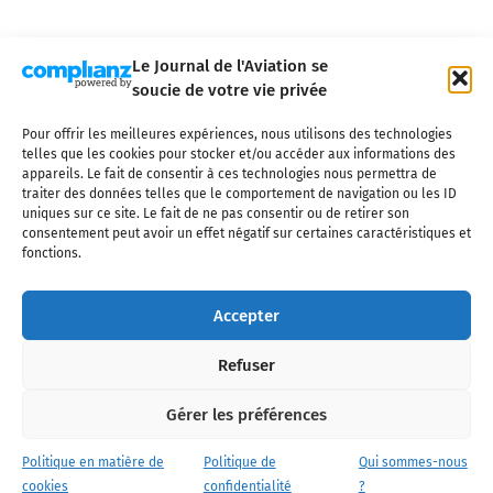
Le Journal de l'Aviation se
soucie de votre vie privée
Pour offrir les meilleures expériences, nous utilisons des technologies
Qui sommes-nous ?
Nous contacter
Partenaires
telles que les cookies pour stocker et/ou accéder aux informations des
Mentions légales
CGV
Politique de confidentialité
Cookies
appareils. Le fait de consentir à ces technologies nous permettra de
traiter des données telles que le comportement de navigation ou les ID
uniques sur ce site. Le fait de ne pas consentir ou de retirer son
consentement peut avoir un effet négatif sur certaines caractéristiques et
fonctions.
Copyright © 2025 LE JOURNAL DE L'AVIATION
- tous droits réservés - Le
Journal de l'Aviation, média français de référence couvrant l'actualité de
Accepter
l'industrie aéronautique, l'aviation commerciale, l'aviation d'affaires, les
services MRO et après-vente, le financement et la location d'aéronefs
Refuser
civils, l'aéronautique de défense et l'industrie spatiale. Toute reproduction,
totale ou partielle et sous quelque forme ou support que ce soit, est
interdite sans autorisation écrite spécifique du Journal de l’Aviation.
Gérer les préférences
Politique en matière de
Politique de
Qui sommes-nous
cookies
confidentialité
?