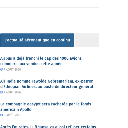
L'actualité aéronautique en continu
Airbus a déjà franchi le cap des 1000 avions
commerciaux vendus cette année
7 AOÛT 2026
Air India nomme Tewolde Gebremariam, ex-patron
d’Ethiopian Airlines, au poste de directeur général
7 AOÛT 2026
La compagnie easyJet sera rachetée par le fonds
américain Apollo
6 AOÛT 2026
Après Emirates, Lufthansa va aussi refuser certains