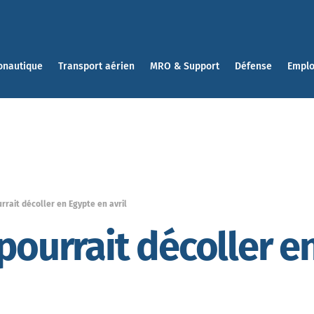
onautique
Transport aérien
MRO & Support
Défense
Emplo
rrait décoller en Egypte en avril
 pourrait décoller e