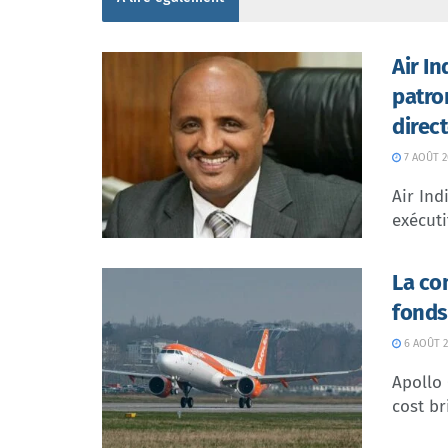
Air I
patro
direc
7 AOÛT 2
Air In
exécuti
La co
fonds
6 AOÛT 2
Apollo
cost br