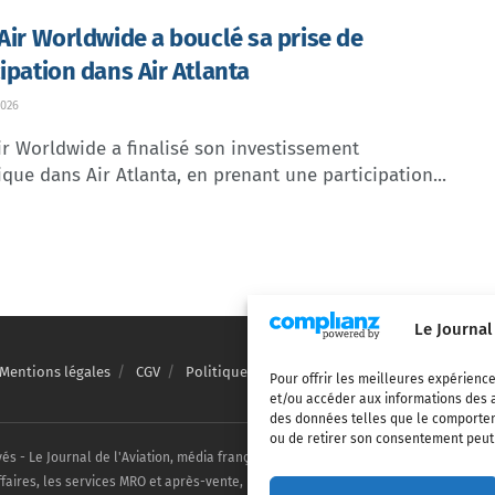
 Air Worldwide a bouclé sa prise de
cipation dans Air Atlanta
026
ir Worldwide a finalisé son investissement
ique dans Air Atlanta, en prenant une participation...
Le Journal
Mentions légales
CGV
Politique de confidentialité
Cookies
Pour offrir les meilleures expérience
et/ou accéder aux informations des a
des données telles que le comporteme
ou de retirer son consentement peut a
vés - Le Journal de l'Aviation, média français de référence couvrant l'actualité de
ffaires, les services MRO et après-vente, le financement et la location d'aéronefs c