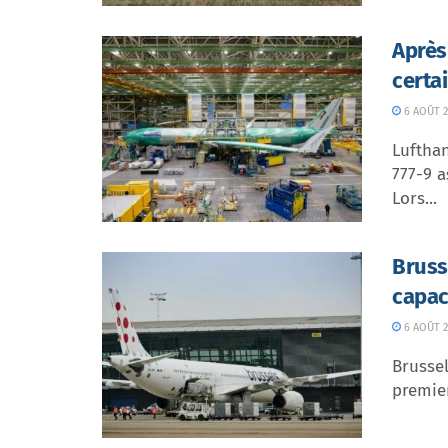
Après
certa
6 AOÛT 2
Lufthan
777-9 a
Lors...
Bruss
capac
6 AOÛT 2
Brussel
premier