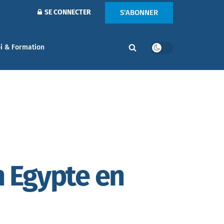
S'ABONNER
SE CONNECTER
i & Formation
n Egypte en