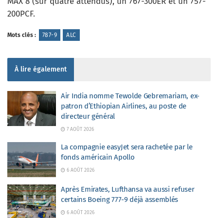
MAX 8 (sur quatre attendus), un 767-300ER et un 757-
200PCF.
Mots clés :
787-9
ALC
À lire également
Air India nomme Tewolde Gebremariam, ex-
patron d’Ethiopian Airlines, au poste de
directeur général
7 AOÛT 2026
La compagnie easyJet sera rachetée par le
fonds américain Apollo
6 AOÛT 2026
Après Emirates, Lufthansa va aussi refuser
certains Boeing 777-9 déjà assemblés
6 AOÛT 2026