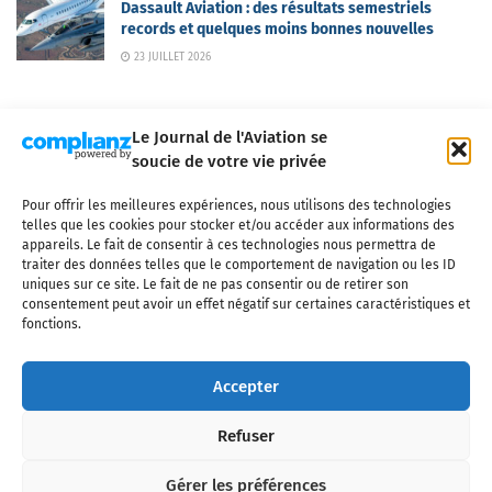
Dassault Aviation : des résultats semestriels
records et quelques moins bonnes nouvelles
23 JUILLET 2026
Le Journal de l'Aviation se
soucie de votre vie privée
Pour offrir les meilleures expériences, nous utilisons des technologies
Qui sommes-nous ?
Nous contacter
Partenaires
telles que les cookies pour stocker et/ou accéder aux informations des
Mentions légales
CGV
Politique de confidentialité
Cookies
appareils. Le fait de consentir à ces technologies nous permettra de
traiter des données telles que le comportement de navigation ou les ID
uniques sur ce site. Le fait de ne pas consentir ou de retirer son
consentement peut avoir un effet négatif sur certaines caractéristiques et
fonctions.
Copyright © 2025 LE JOURNAL DE L'AVIATION
- tous droits réservés - Le
Journal de l'Aviation, média français de référence couvrant l'actualité de
Accepter
l'industrie aéronautique, l'aviation commerciale, l'aviation d'affaires, les
services MRO et après-vente, le financement et la location d'aéronefs
Refuser
civils, l'aéronautique de défense et l'industrie spatiale. Toute reproduction,
totale ou partielle et sous quelque forme ou support que ce soit, est
interdite sans autorisation écrite spécifique du Journal de l’Aviation.
Gérer les préférences