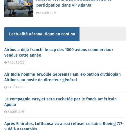
participation dans Air Atlanta
6 AOÛT 2026
L'actualité aéronautique en continu
Airbus a déjà franchi le cap des 1000 avions commerciaux
vendus cette année
7 AOÛT 2026
Air India nomme Tewolde Gebremariam, ex-patron d’Ethiopian
Airlines, au poste de directeur général
7 AOÛT 2026
La compagnie easyJet sera rachetée par le fonds américain
Apollo
6 AOÛT 2026
Après Emirates, Lufthansa va aussi refuser certains Boeing 777-
9 déjà assemblés