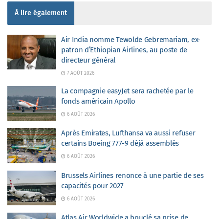
À lire également
Air India nomme Tewolde Gebremariam, ex-
patron d’Ethiopian Airlines, au poste de
directeur général
7 AOÛT 2026
La compagnie easyJet sera rachetée par le
fonds américain Apollo
6 AOÛT 2026
Après Emirates, Lufthansa va aussi refuser
certains Boeing 777-9 déjà assemblés
6 AOÛT 2026
Brussels Airlines renonce à une partie de ses
capacités pour 2027
6 AOÛT 2026
Atlas Air Worldwide a bouclé sa prise de