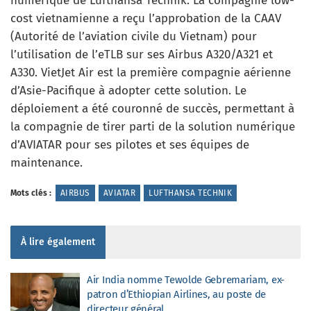
numérique de Lufthansa Technik. La compagnie low-
cost vietnamienne a reçu l’approbation de la CAAV
(Autorité de l’aviation civile du Vietnam) pour
l’utilisation de l’eTLB sur ses Airbus A320/A321 et
A330. VietJet Air est la première compagnie aérienne
d’Asie-Pacifique à adopter cette solution. Le
déploiement a été couronné de succès, permettant à
la compagnie de tirer parti de la solution numérique
d’AVIATAR pour ses pilotes et ses équipes de
maintenance.
Mots clés :
AIRBUS
AVIATAR
LUFTHANSA TECHNIK
À lire également
Air India nomme Tewolde Gebremariam, ex-
patron d’Ethiopian Airlines, au poste de
directeur général