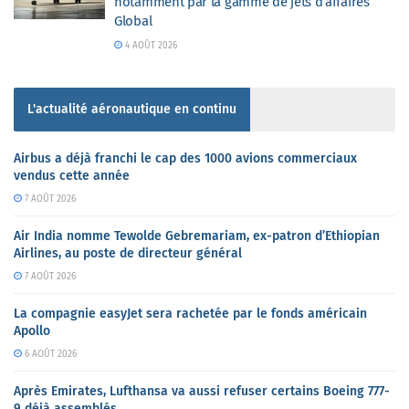
notamment par la gamme de jets d’affaires
Global
4 AOÛT 2026
L'actualité aéronautique en continu
Airbus a déjà franchi le cap des 1000 avions commerciaux
vendus cette année
7 AOÛT 2026
Air India nomme Tewolde Gebremariam, ex-patron d’Ethiopian
Airlines, au poste de directeur général
7 AOÛT 2026
La compagnie easyJet sera rachetée par le fonds américain
Apollo
6 AOÛT 2026
Après Emirates, Lufthansa va aussi refuser certains Boeing 777-
9 déjà assemblés