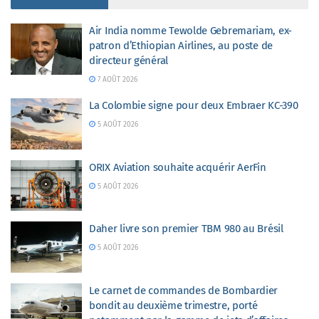
Air India nomme Tewolde Gebremariam, ex-
patron d’Ethiopian Airlines, au poste de
directeur général
7 AOÛT 2026
La Colombie signe pour deux Embraer KC-390
5 AOÛT 2026
ORIX Aviation souhaite acquérir AerFin
5 AOÛT 2026
Daher livre son premier TBM 980 au Brésil
5 AOÛT 2026
Le carnet de commandes de Bombardier
bondit au deuxième trimestre, porté