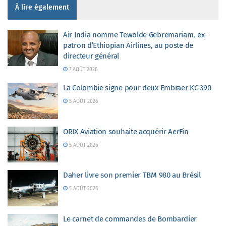
À lire également
Air India nomme Tewolde Gebremariam, ex-
patron d’Ethiopian Airlines, au poste de
directeur général
7 AOÛT 2026
La Colombie signe pour deux Embraer KC-390
5 AOÛT 2026
ORIX Aviation souhaite acquérir AerFin
5 AOÛT 2026
Daher livre son premier TBM 980 au Brésil
5 AOÛT 2026
Le carnet de commandes de Bombardier