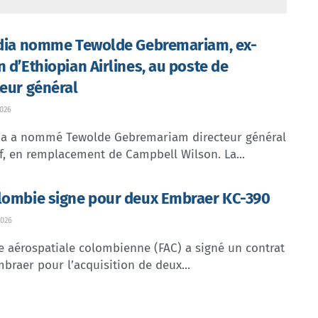
ndia nomme Tewolde Gebremariam, ex-
n d’Ethiopian Airlines, au poste de
teur général
026
dia a nommé Tewolde Gebremariam directeur général
f, en remplacement de Campbell Wilson. La...
lombie signe pour deux Embraer KC-390
026
e aérospatiale colombienne (FAC) a signé un contrat
braer pour l’acquisition de deux...