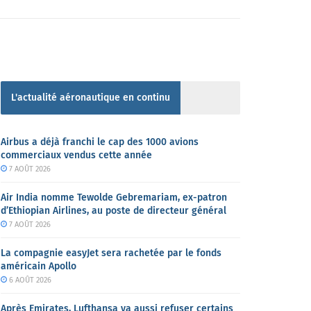
L'actualité aéronautique en continu
Airbus a déjà franchi le cap des 1000 avions
commerciaux vendus cette année
7 AOÛT 2026
Air India nomme Tewolde Gebremariam, ex-patron
d’Ethiopian Airlines, au poste de directeur général
7 AOÛT 2026
La compagnie easyJet sera rachetée par le fonds
américain Apollo
6 AOÛT 2026
Après Emirates, Lufthansa va aussi refuser certains