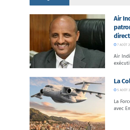
Air I
patro
direc
7 AOÛT 2
Air In
exécuti
La Co
5 AOÛT 2
La Forc
avec Em