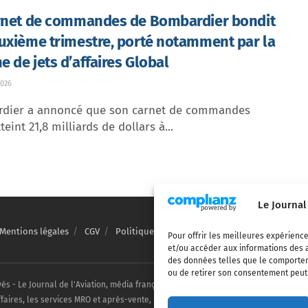
rnet de commandes de Bombardier bondit
uxième trimestre, porté notamment par la
 de jets d’affaires Global
026
dier a annoncé que son carnet de commandes
teint 21,8 milliards de dollars à...
Le Journal
Mentions légales
CGV
Politique de confidentialité
Cookies
Pour offrir les meilleures expérience
et/ou accéder aux informations des a
des données telles que le comporteme
ou de retirer son consentement peut a
vés - Le Journal de l'Aviation, média français de référence couvrant l'actualité de
ffaires, les services MRO et après-vente, le financement et la location d'aéronefs c