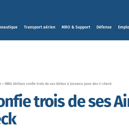
onautique
Transport aérien
MRO & Support
Défense
Emplo
e
»
MNG Airlines confie trois de ses Airbus à Joramco pour des C-check
onfie trois de ses A
eck