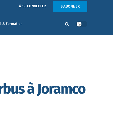
S'ABONNER
SE CONNECTER
i & Formation
irbus à Joramco