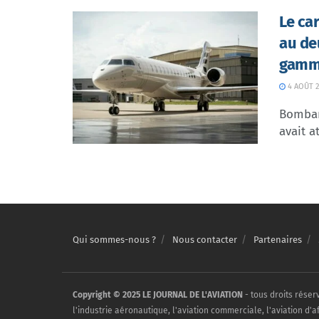
Le ca
au de
gamme
4 AOÛT 2
Bombar
avait at
Qui sommes-nous ?
Nous contacter
Partenaires
Copyright © 2025 LE JOURNAL DE L'AVIATION
- tous droits réser
l'industrie aéronautique, l'aviation commerciale, l'aviation d'a