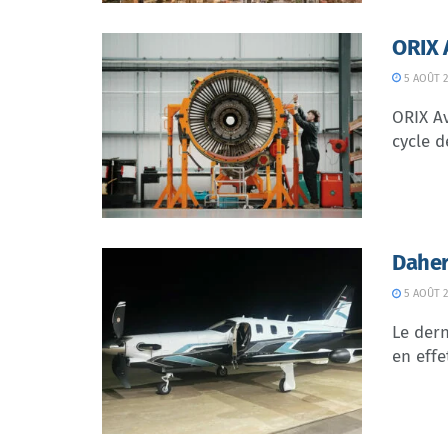
ORIX 
5 AOÛT 2
ORIX Av
cycle d
Daher
5 AOÛT 2
Le dern
en effe