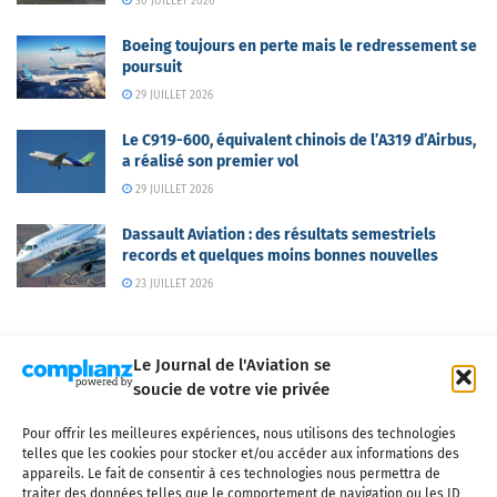
30 JUILLET 2026
Boeing toujours en perte mais le redressement se
poursuit
29 JUILLET 2026
Le C919-600, équivalent chinois de l’A319 d’Airbus,
a réalisé son premier vol
29 JUILLET 2026
Dassault Aviation : des résultats semestriels
records et quelques moins bonnes nouvelles
23 JUILLET 2026
Le Journal de l'Aviation se
soucie de votre vie privée
Pour offrir les meilleures expériences, nous utilisons des technologies
Qui sommes-nous ?
Nous contacter
Partenaires
telles que les cookies pour stocker et/ou accéder aux informations des
Mentions légales
CGV
Politique de confidentialité
Cookies
appareils. Le fait de consentir à ces technologies nous permettra de
traiter des données telles que le comportement de navigation ou les ID