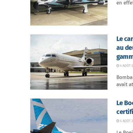
en effe
Le ca
au de
gamme
4 AOÛT 2
Bombar
avait at
Le Bo
certi
4 AOÛT 2
Le Boei