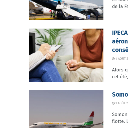
de la F
IPECA 
aéron
consé
4 AOÛT 2
Alors q
cet été
Somon
3 AOÛT 2
Somon 
flotte.