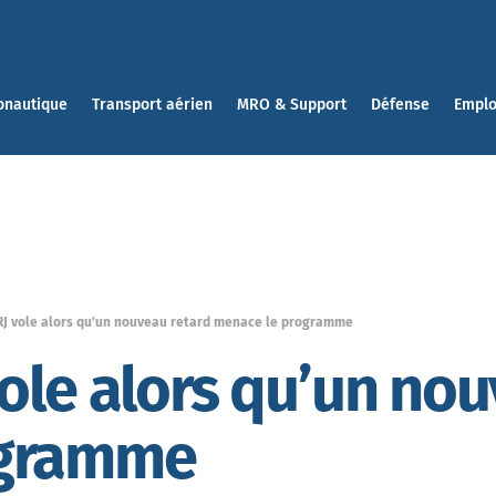
onautique
Transport aérien
MRO & Support
Défense
Emplo
J vole alors qu’un nouveau retard menace le programme
le alors qu’un nou
ogramme