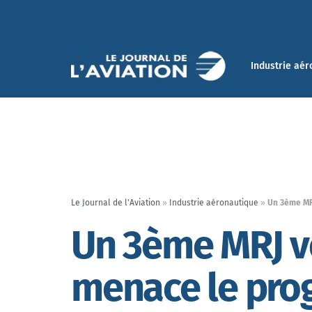
Industrie aér
Le Journal de l'Aviation
»
Industrie aéronautique
»
Un 3ème MR
Un 3ème MRJ vo
menace le pr