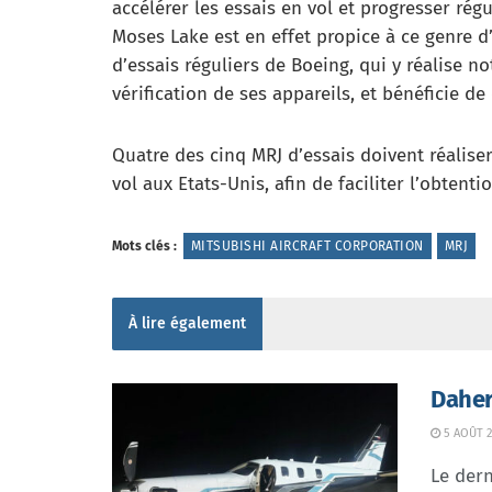
accélérer les essais en vol et progresser ré
Moses Lake est en effet propice à ce genre d’a
d’essais réguliers de Boeing, qui y réalise 
vérification de ses appareils, et bénéficie d
Quatre des cinq MRJ d’essais doivent réalis
vol aux Etats-Unis, afin de faciliter l’obtenti
Mots clés :
MITSUBISHI AIRCRAFT CORPORATION
MRJ
À lire également
Daher
5 AOÛT 2
Le dern