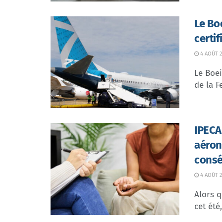
Le Bo
certi
4 AOÛT 2
Le Boei
de la F
IPECA 
aéron
consé
4 AOÛT 2
Alors q
cet été