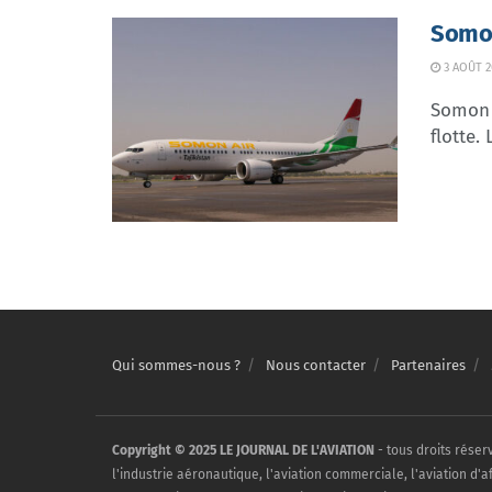
Somon
3 AOÛT 2
Somon 
flotte.
Qui sommes-nous ?
Nous contacter
Partenaires
Copyright © 2025 LE JOURNAL DE L'AVIATION
- tous droits réser
l'industrie aéronautique, l'aviation commerciale, l'aviation d'a