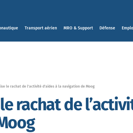
onautique
Transport aérien
MRO & Support
Défense
Emplo
lise le rachat de l’activité d’aides à la navigation de Moog
le rachat de l’activi
 Moog