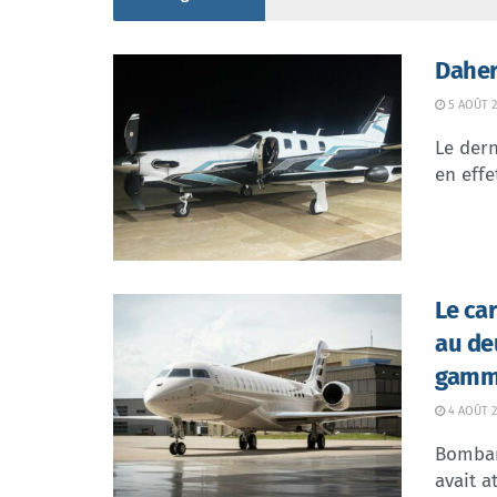
Daher
5 AOÛT 2
Le dern
en effe
Le ca
au de
gamme
4 AOÛT 2
Bombar
avait at