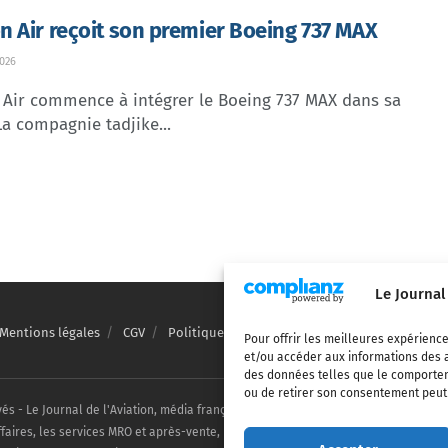
 Air reçoit son premier Boeing 737 MAX
026
Air commence à intégrer le Boeing 737 MAX dans sa
 La compagnie tadjike...
Le Journal
Mentions légales
CGV
Politique de confidentialité
Cookies
Pour offrir les meilleures expérience
et/ou accéder aux informations des a
des données telles que le comporteme
ou de retirer son consentement peut a
vés - Le Journal de l'Aviation, média français de référence couvrant l'actualité de
ffaires, les services MRO et après-vente, le financement et la location d'aéronefs c