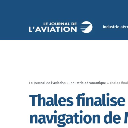
Industrie aér
Le Journal de l'Aviation
»
Industrie aéronautique
»
Thales fina
Thales finalise 
navigation de