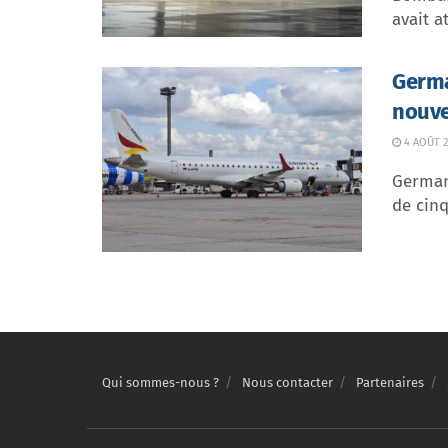
avait at
Germa
nouve
4 AOÛT 2
German 
de cinq
Qui sommes-nous ?
Nous contacter
Partenaires