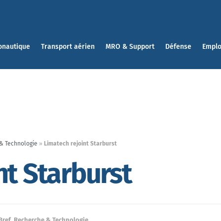
onautique
Transport aérien
MRO & Support
Défense
Emplo
& Technologie
»
Limatech rejoint Starburst
nt Starburst
Bref
,
Recherche & Technologie