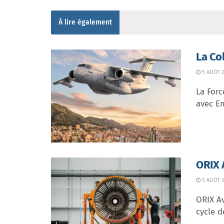
À lire également
La Co
5 AOÛT 2
La Forc
avec Em
ORIX 
5 AOÛT 2
ORIX Av
cycle d