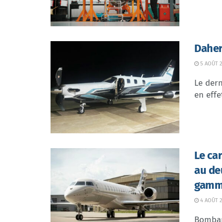
Daher
5 AOÛT 2
Le dern
en effe
Le ca
au de
gamme
4 AOÛT 2
Bombar