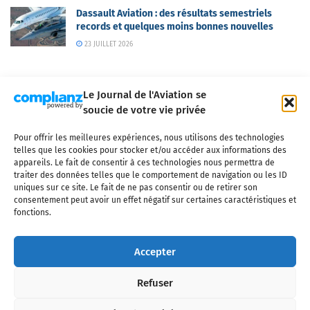
Dassault Aviation : des résultats semestriels
records et quelques moins bonnes nouvelles
23 JUILLET 2026
Le Journal de l'Aviation se
soucie de votre vie privée
Pour offrir les meilleures expériences, nous utilisons des technologies
Qui sommes-nous ?
Nous contacter
Partenaires
telles que les cookies pour stocker et/ou accéder aux informations des
Mentions légales
CGV
Politique de confidentialité
Cookies
appareils. Le fait de consentir à ces technologies nous permettra de
traiter des données telles que le comportement de navigation ou les ID
uniques sur ce site. Le fait de ne pas consentir ou de retirer son
consentement peut avoir un effet négatif sur certaines caractéristiques et
fonctions.
Copyright © 2025 LE JOURNAL DE L'AVIATION
- tous droits réservés - Le
Journal de l'Aviation, média français de référence couvrant l'actualité de
Accepter
l'industrie aéronautique, l'aviation commerciale, l'aviation d'affaires, les
services MRO et après-vente, le financement et la location d'aéronefs
Refuser
civils, l'aéronautique de défense et l'industrie spatiale. Toute reproduction,
totale ou partielle et sous quelque forme ou support que ce soit, est