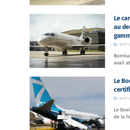
Le ca
au de
gamme
4 AOÛT 2
Bombar
avait at
Le Bo
certi
4 AOÛT 2
Le Boei
de la F