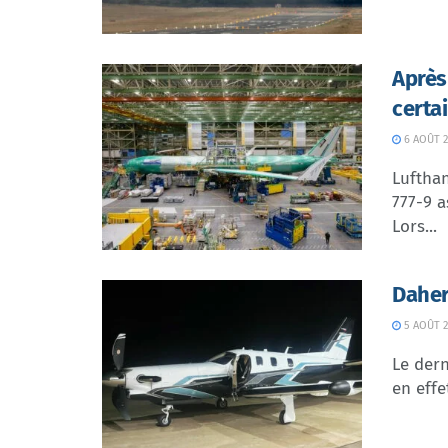
Après
certa
6 AOÛT 2
Lufthan
777-9 a
Lors...
Daher
5 AOÛT 2
Le dern
en effe