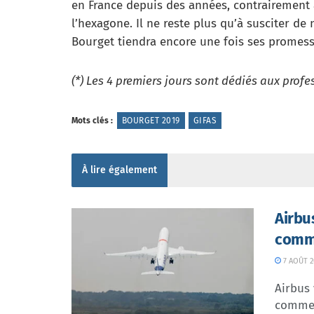
en France depuis des années, contrairement à
l’hexagone. Il ne reste plus qu’à susciter de 
Bourget tiendra encore une fois ses promess
(*) Les 4 premiers jours sont dédiés aux profe
Mots clés :
BOURGET 2019
GIFAS
À lire également
Airbu
comme
7 AOÛT 2
Airbus 
commer