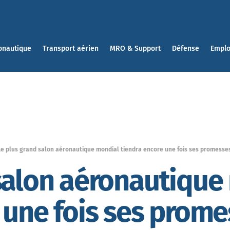
onautique
Transport aérien
MRO & Support
Défense
Emplo
Le plus grand salon aéronautique mondial tiendra encore une fois ses promesse
salon aéronautique
 une fois ses prom