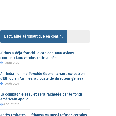
L'actualité aéronautique en continu
Airbus a déjà franchi le cap des 1000 avions
commerciaux vendus cette année
7 AOÛT 2026
Air India nomme Tewolde Gebremariam, ex-patron
d’Ethiopian Airlines, au poste de directeur général
7 AOÛT 2026
La compagnie easyJet sera rachetée par le fonds
américain Apollo
6 AOÛT 2026
Après Emirates, Lufthansa va aussi refuser certains