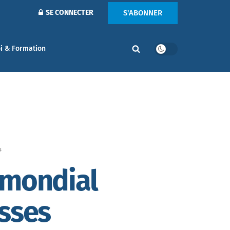
S'ABONNER
SE CONNECTER
i & Formation
s
 mondial
esses