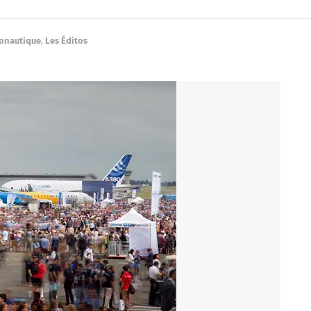
ronautique
,
Les Éditos