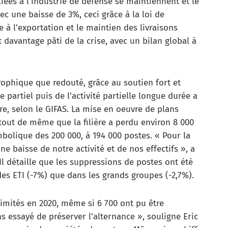
 liées à l’industrie de défense se maintiennent et le
vec une baisse de 3%, ceci grâce à la loi de
 à l’exportation et le maintien des livraisons
davantage pâti de la crise, avec un bilan global à
rophique que redouté, grâce au soutien fort et
 partiel puis de l’activité partielle longue durée a
re, selon le GIFAS. La mise en oeuvre de plans
 tout de même que la filière a perdu environ 8 000
bolique des 200 000, à 194 000 postes. « Pour la
e baisse de notre activité et de nos effectifs », a
 Il détaille que les suppressions de postes ont été
es ETI (-7%) que dans les grands groupes (-2,7%).
limités en 2020, même si 6 700 ont pu être
s essayé de préserver l’alternance », souligne Eric