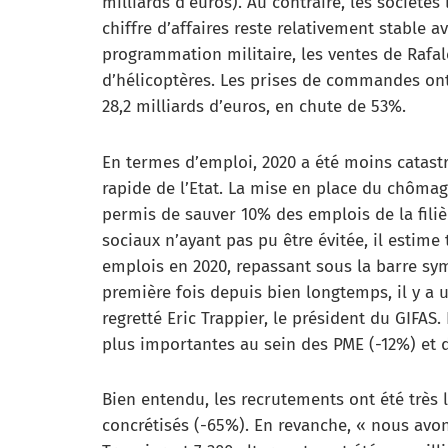
milliards d’euros). Au contraire, les sociétés
chiffre d’affaires reste relativement stable a
programmation militaire, les ventes de Rafale
d’hélicoptères. Les prises de commandes ont 
28,2 milliards d’euros, en chute de 53%.
En termes d’emploi, 2020 a été moins catast
rapide de l’Etat. La mise en place du chômage
permis de sauver 10% des emplois de la filiè
sociaux n’ayant pas pu être évitée, il estime
emplois en 2020, repassant sous la barre sym
première fois depuis bien longtemps, il y a un
regretté Eric Trappier, le président du GIFAS.
plus importantes au sein des PME (-12%) et d
Bien entendu, les recrutements ont été très 
concrétisés (-65%). En revanche, « nous avon