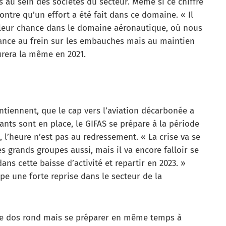
is au sein des sociétés du secteur. Même si ce chiffre
ontre qu’un effort a été fait dans ce domaine. « Il
 leur chance dans le domaine aéronautique, où nous
dance au frein sur les embauches mais au maintien
urera la même en 2021.
ntiennent, que le cap vers l’aviation décarbonée a
ants sont en place, le GIFAS se prépare à la période
 l’heure n’est pas au redressement. « La crise va se
es grands groupes aussi, mais il va encore falloir se
ans cette baisse d’activité et repartir en 2023. »
ipe une forte reprise dans le secteur de la
ire le dos rond mais se préparer en même temps à