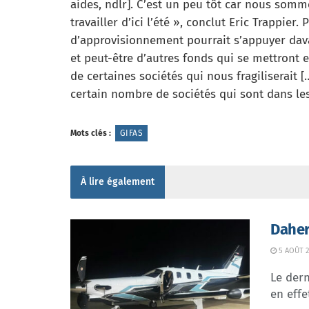
aides, ndlr]. C’est un peu tôt car nous somme
travailler d’ici l’été », conclut Eric Trappier.
d’approvisionnement pourrait s’appuyer dav
et peut-être d’autres fonds qui se mettront 
de certaines sociétés qui nous fragiliserait [
certain nombre de sociétés qui sont dans le
Mots clés :
GIFAS
À lire également
Daher
5 AOÛT 2
Le dern
en effe