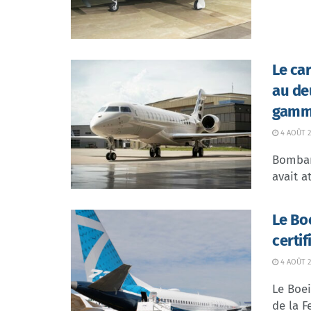
Le ca
au de
gamme
4 AOÛT 2
Bombar
avait at
Le Bo
certi
4 AOÛT 2
Le Boei
de la F