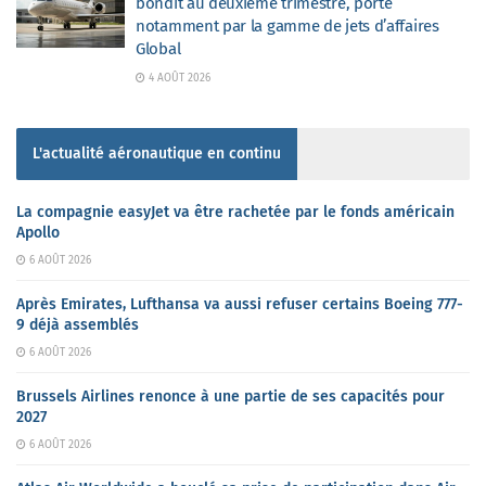
bondit au deuxième trimestre, porté
notamment par la gamme de jets d’affaires
Global
4 AOÛT 2026
L'actualité aéronautique en continu
La compagnie easyJet va être rachetée par le fonds américain
Apollo
6 AOÛT 2026
Après Emirates, Lufthansa va aussi refuser certains Boeing 777-
9 déjà assemblés
6 AOÛT 2026
Brussels Airlines renonce à une partie de ses capacités pour
2027
6 AOÛT 2026