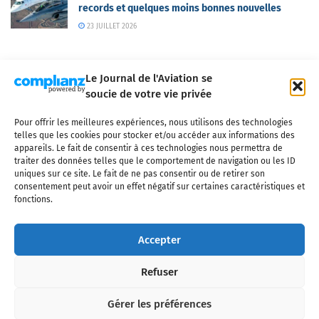
records et quelques moins bonnes nouvelles
23 JUILLET 2026
Le Journal de l'Aviation se
soucie de votre vie privée
Pour offrir les meilleures expériences, nous utilisons des technologies
Qui sommes-nous ?
Nous contacter
Partenaires
telles que les cookies pour stocker et/ou accéder aux informations des
Mentions légales
CGV
Politique de confidentialité
Cookies
appareils. Le fait de consentir à ces technologies nous permettra de
traiter des données telles que le comportement de navigation ou les ID
uniques sur ce site. Le fait de ne pas consentir ou de retirer son
consentement peut avoir un effet négatif sur certaines caractéristiques et
fonctions.
Copyright © 2025 LE JOURNAL DE L'AVIATION
- tous droits réservés - Le
Journal de l'Aviation, média français de référence couvrant l'actualité de
Accepter
l'industrie aéronautique, l'aviation commerciale, l'aviation d'affaires, les
services MRO et après-vente, le financement et la location d'aéronefs
Refuser
civils, l'aéronautique de défense et l'industrie spatiale. Toute reproduction,
totale ou partielle et sous quelque forme ou support que ce soit, est
interdite sans autorisation écrite spécifique du Journal de l’Aviation.
Gérer les préférences