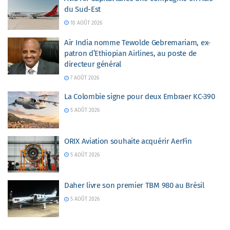
du Sud-Est
10 AOÛT 2026
Air India nomme Tewolde Gebremariam, ex-
patron d’Ethiopian Airlines, au poste de
directeur général
7 AOÛT 2026
La Colombie signe pour deux Embraer KC-390
5 AOÛT 2026
ORIX Aviation souhaite acquérir AerFin
5 AOÛT 2026
Daher livre son premier TBM 980 au Brésil
5 AOÛT 2026