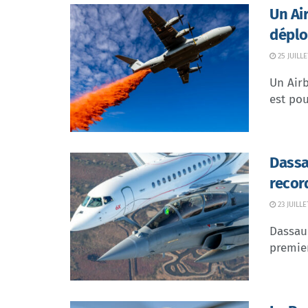
Un Ai
déplo
25 JUILLE
Un Airb
est pou
Dassa
recor
23 JUILLE
Dassaul
premier