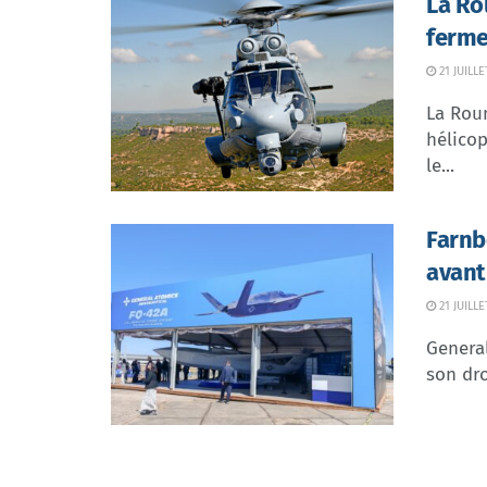
La Ro
ferme
21 JUILLE
La Rou
hélicop
le...
Farnb
avant
21 JUILLE
Genera
son dr