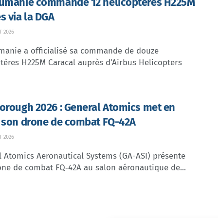
umanie commande 12 hélicoptères H225M
s via la DGA
T 2026
manie a officialisé sa commande de douze
tères H225M Caracal auprès d’Airbus Helicopters
orough 2026 : General Atomics met en
 son drone de combat FQ-42A
T 2026
l Atomics Aeronautical Systems (GA-ASI) présente
one de combat FQ‑42A au salon aéronautique de...