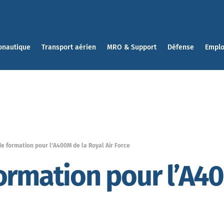
onautique
Transport aérien
MRO & Support
Défense
Emplo
e formation pour l’A400M de la Royal Air Force
ormation pour l’A4