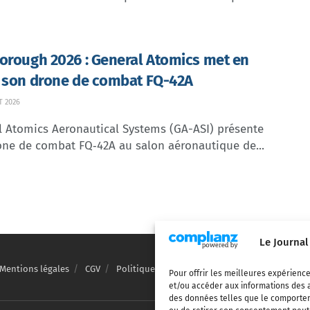
orough 2026 : General Atomics met en
 son drone de combat FQ-42A
T 2026
l Atomics Aeronautical Systems (GA-ASI) présente
one de combat FQ‑42A au salon aéronautique de...
Le Journal
Mentions légales
CGV
Politique de confidentialité
Cookies
Pour offrir les meilleures expérience
et/ou accéder aux informations des a
des données telles que le comporteme