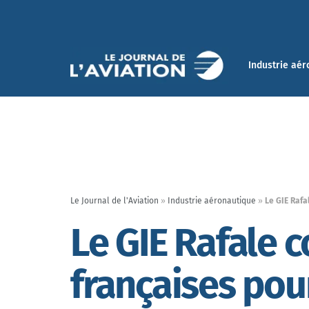
Industrie aér
Le Journal de l'Aviation
»
Industrie aéronautique
»
Le GIE Rafa
Le GIE Rafale 
françaises pour