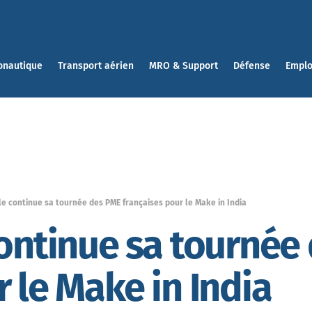
onautique
Transport aérien
MRO & Support
Défense
Emplo
le continue sa tournée des PME françaises pour le Make in India
continue sa tournée
 le Make in India