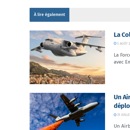
À lire également
La Co
5 AOÛT 2
La Forc
avec Em
Un Ai
déplo
25 JUILLE
Un Airb