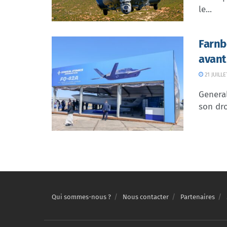
le...
Farnb
avant
21 JUILLE
Genera
son dr
Qui sommes-nous ?
Nous contacter
Partenaires