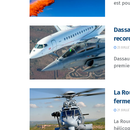
est pou
Dassa
recor
23 JUILLE
Dassaul
premier
La Ro
ferme
21 JUILLE
La Rou
hélicop