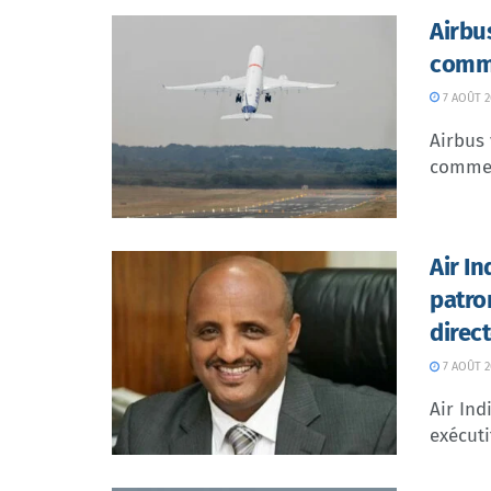
Airbu
comme
7 AOÛT 2
Airbus 
commer
Air I
patro
direc
7 AOÛT 2
Air In
exécuti