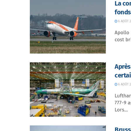
La co
fonds
6 AOÛT 2
Apollo
cost br
Après
certa
6 AOÛT 2
Lufthan
777-9 a
Lors...
Bruss