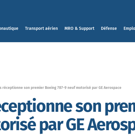
onautique
Transport aérien
MRO & Support
Défense
Emplo
ys réceptionne son premier Boeing 787-9 neuf motorisé par GE Aerospace
éceptionne son pre
orisé par GE Aeros