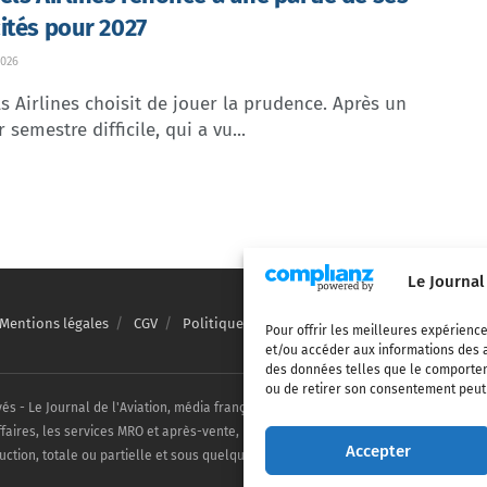
ités pour 2027
026
s Airlines choisit de jouer la prudence. Après un
 semestre difficile, qui a vu...
Le Journal
Mentions légales
CGV
Politique de confidentialité
Cookies
Pour offrir les meilleures expérience
et/ou accéder aux informations des a
des données telles que le comporteme
ou de retirer son consentement peut a
vés - Le Journal de l'Aviation, média français de référence couvrant l'actualité de
ffaires, les services MRO et après-vente, le financement et la location d'aéronefs c
Accepter
uction, totale ou partielle et sous quelque forme ou support que ce soit, est inter