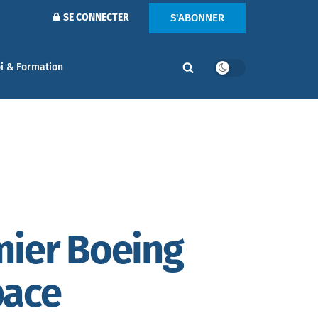
S'ABONNER
SE CONNECTER
i & Formation
mier Boeing
pace