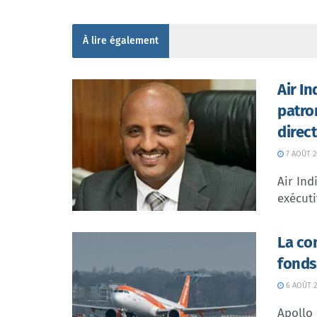
À lire également
Air I
patro
direc
7 AOÛT 2
Air In
exécuti
La co
fonds
6 AOÛT 2
Apollo