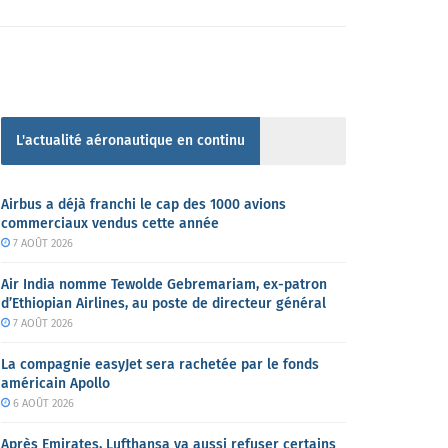
L'actualité aéronautique en continu
Airbus a déjà franchi le cap des 1000 avions
commerciaux vendus cette année
7 AOÛT 2026
Air India nomme Tewolde Gebremariam, ex-patron
d’Ethiopian Airlines, au poste de directeur général
7 AOÛT 2026
La compagnie easyJet sera rachetée par le fonds
américain Apollo
6 AOÛT 2026
Après Emirates, Lufthansa va aussi refuser certains