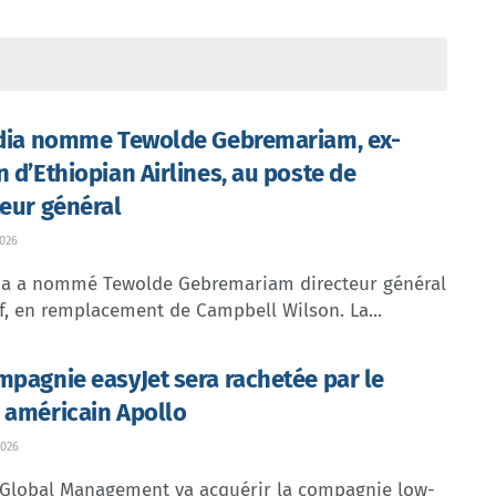
ndia nomme Tewolde Gebremariam, ex-
n d’Ethiopian Airlines, au poste de
teur général
026
dia a nommé Tewolde Gebremariam directeur général
f, en remplacement de Campbell Wilson. La...
mpagnie easyJet sera rachetée par le
 américain Apollo
026
 Global Management va acquérir la compagnie low-