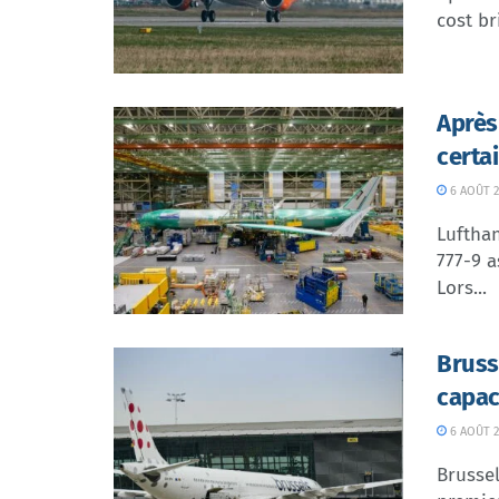
cost br
Après
certa
6 AOÛT 2
Lufthan
777-9 a
Lors...
Bruss
capac
6 AOÛT 2
Brussel