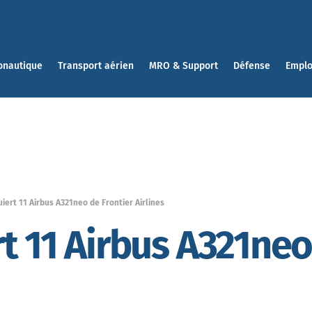
onautique
Transport aérien
MRO & Support
Défense
Emplo
iert 11 Airbus A321neo de Frontier Airlines
t 11 Airbus A321neo