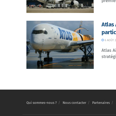
premier
Atlas
parti
6 AOÛT 2
Atlas A
stratég
Qui sommes-nous ?
Nous contacter
Partenaires