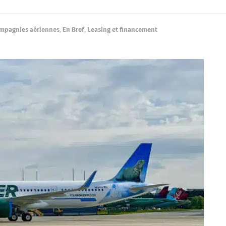
mpagnies aériennes
,
En Bref
,
Leasing et financement