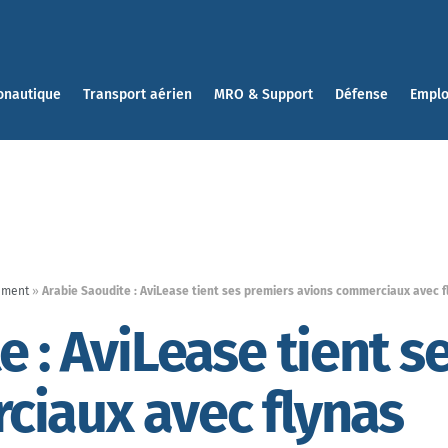
onautique
Transport aérien
MRO & Support
Défense
Emplo
ement
»
Arabie Saoudite : AviLease tient ses premiers avions commerciaux avec f
e : AviLease tient s
ciaux avec flynas