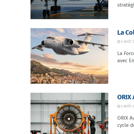
stratég
La Co
5 AOÛT 2
La Forc
avec Em
ORIX 
5 AOÛT 2
ORIX Av
cycle d