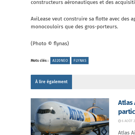
constructeurs aéronautiques et des acquisiti
AviLease veut construire sa flotte avec des a
monocouloirs que des gros-porteurs.
(Photo © flynas)
Mots clés :
A320NEO
FLYNAS
À lire également
Atlas
parti
6 AOÛT 2
Atlas A