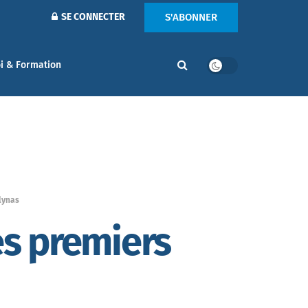
S'ABONNER
SE CONNECTER
i & Formation
lynas
es premiers