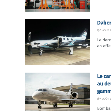
Daher
5 AOÛT 2
Le dern
en effe
Le ca
au de
gamme
4 AOÛT 2
Bombar