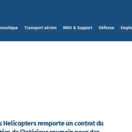
onautique
Transport aérien
MRO & Support
Défense
Emplo
s Helicopters remporte un contrat du