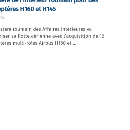
tère de l’Intérieur roumain pour des
optères H160 et H145
2026
stère roumain des Affaires intérieures va
ser sa flotte aérienne avec l’acquisition de 12
tères multi‑rôles Airbus H160 et ...