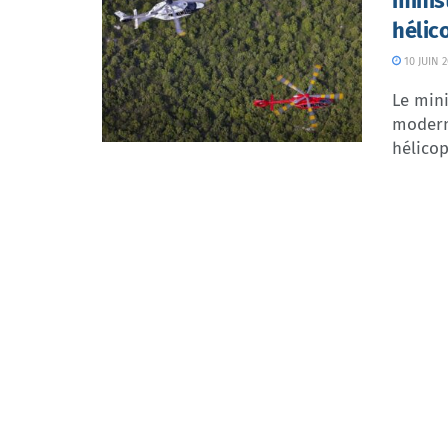
minis
hélic
10 JUIN 
Le mini
moderni
hélicop