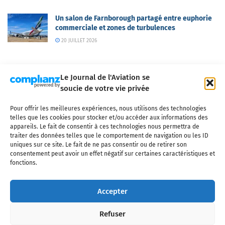
Un salon de Farnborough partagé entre euphorie
commerciale et zones de turbulences
20 JUILLET 2026
Le Journal de l'Aviation se
soucie de votre vie privée
Pour offrir les meilleures expériences, nous utilisons des technologies
Qui sommes-nous ?
Nous contacter
Partenaires
telles que les cookies pour stocker et/ou accéder aux informations des
Mentions légales
CGV
Politique de confidentialité
Cookies
appareils. Le fait de consentir à ces technologies nous permettra de
traiter des données telles que le comportement de navigation ou les ID
uniques sur ce site. Le fait de ne pas consentir ou de retirer son
consentement peut avoir un effet négatif sur certaines caractéristiques et
fonctions.
Copyright © 2025 LE JOURNAL DE L'AVIATION
- tous droits réservés - Le
Journal de l'Aviation, média français de référence couvrant l'actualité de
Accepter
l'industrie aéronautique, l'aviation commerciale, l'aviation d'affaires, les
services MRO et après-vente, le financement et la location d'aéronefs
Refuser
civils, l'aéronautique de défense et l'industrie spatiale. Toute reproduction,
totale ou partielle et sous quelque forme ou support que ce soit, est