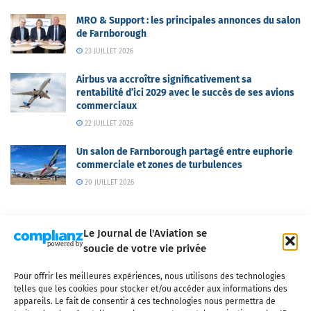
MRO & Support : les principales annonces du salon
de Farnborough
23 JUILLET 2026
Airbus va accroître significativement sa
rentabilité d’ici 2029 avec le succès de ses avions
commerciaux
22 JUILLET 2026
Un salon de Farnborough partagé entre euphorie
commerciale et zones de turbulences
20 JUILLET 2026
Le Journal de l'Aviation se
soucie de votre vie privée
Pour offrir les meilleures expériences, nous utilisons des technologies
Qui sommes-nous ?
Nous contacter
Partenaires
telles que les cookies pour stocker et/ou accéder aux informations des
Mentions légales
CGV
Politique de confidentialité
Cookies
appareils. Le fait de consentir à ces technologies nous permettra de