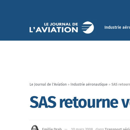
Industrie aér
Le Journal de l'Aviation
»
Industrie aéronautique
»
SAS retour
SAS retourne 
Emilie Drab
10 mars 2008
dans
Transport aér