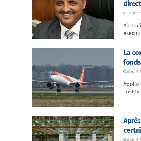
direc
7 AOÛT 2
Air In
exécuti
La co
fonds
6 AOÛT 2
Apollo
cost br
Après
certa
6 AOÛT 2