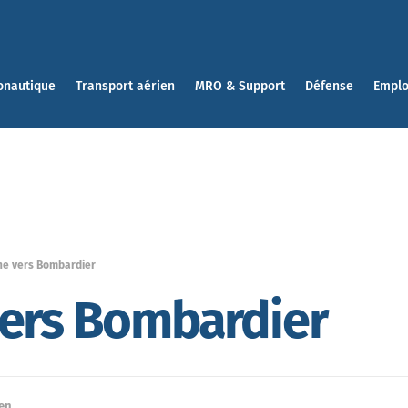
onautique
Transport aérien
MRO & Support
Défense
Emplo
ne vers Bombardier
vers Bombardier
ien