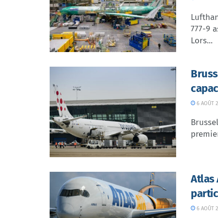
Lufthan
777-9 a
Lors...
Bruss
capac
6 AOÛT 2
Brussel
premier
Atlas
parti
6 AOÛT 2