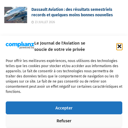
Dassault Aviation : des résultats semestriels
records et quelques moins bonnes nouvelles
23 JUILLET 2026
Le Journal de l'Aviation se
soucie de votre vie privée
Pour offrir les meilleures expériences, nous utilisons des technologies
Qui sommes-nous ?
Nous contacter
Partenaires
telles que les cookies pour stocker et/ou accéder aux informations des
Mentions légales
CGV
Politique de confidentialité
Cookies
appareils. Le fait de consentir à ces technologies nous permettra de
traiter des données telles que le comportement de navigation ou les ID
uniques sur ce site. Le fait de ne pas consentir ou de retirer son
consentement peut avoir un effet négatif sur certaines caractéristiques et
fonctions.
Copyright © 2025 LE JOURNAL DE L'AVIATION
- tous droits réservés - Le
Journal de l'Aviation, média français de référence couvrant l'actualité de
Accepter
l'industrie aéronautique, l'aviation commerciale, l'aviation d'affaires, les
services MRO et après-vente, le financement et la location d'aéronefs
Refuser
civils, l'aéronautique de défense et l'industrie spatiale. Toute reproduction,
totale ou partielle et sous quelque forme ou support que ce soit, est