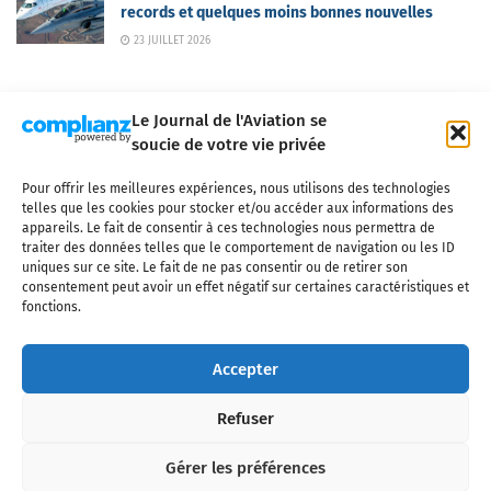
records et quelques moins bonnes nouvelles
23 JUILLET 2026
Le Journal de l'Aviation se
soucie de votre vie privée
Pour offrir les meilleures expériences, nous utilisons des technologies
Qui sommes-nous ?
Nous contacter
Partenaires
telles que les cookies pour stocker et/ou accéder aux informations des
Mentions légales
CGV
Politique de confidentialité
Cookies
appareils. Le fait de consentir à ces technologies nous permettra de
traiter des données telles que le comportement de navigation ou les ID
uniques sur ce site. Le fait de ne pas consentir ou de retirer son
consentement peut avoir un effet négatif sur certaines caractéristiques et
fonctions.
Copyright © 2025 LE JOURNAL DE L'AVIATION
- tous droits réservés - Le
Journal de l'Aviation, média français de référence couvrant l'actualité de
Accepter
l'industrie aéronautique, l'aviation commerciale, l'aviation d'affaires, les
services MRO et après-vente, le financement et la location d'aéronefs
Refuser
civils, l'aéronautique de défense et l'industrie spatiale. Toute reproduction,
totale ou partielle et sous quelque forme ou support que ce soit, est
interdite sans autorisation écrite spécifique du Journal de l’Aviation.
Gérer les préférences