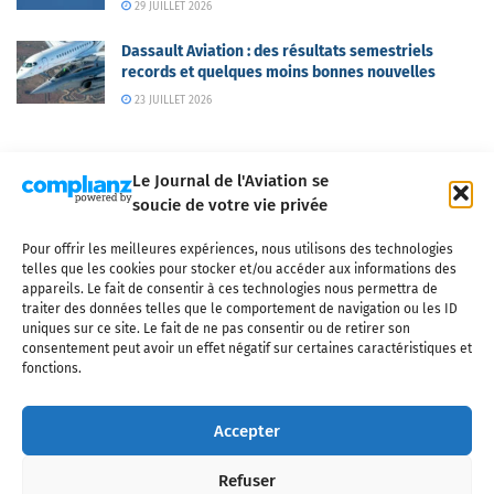
29 JUILLET 2026
Dassault Aviation : des résultats semestriels
records et quelques moins bonnes nouvelles
23 JUILLET 2026
Le Journal de l'Aviation se
soucie de votre vie privée
Pour offrir les meilleures expériences, nous utilisons des technologies
Qui sommes-nous ?
Nous contacter
Partenaires
telles que les cookies pour stocker et/ou accéder aux informations des
Mentions légales
CGV
Politique de confidentialité
Cookies
appareils. Le fait de consentir à ces technologies nous permettra de
traiter des données telles que le comportement de navigation ou les ID
uniques sur ce site. Le fait de ne pas consentir ou de retirer son
consentement peut avoir un effet négatif sur certaines caractéristiques et
fonctions.
Copyright © 2025 LE JOURNAL DE L'AVIATION
- tous droits réservés - Le
Journal de l'Aviation, média français de référence couvrant l'actualité de
Accepter
l'industrie aéronautique, l'aviation commerciale, l'aviation d'affaires, les
services MRO et après-vente, le financement et la location d'aéronefs
Refuser
civils, l'aéronautique de défense et l'industrie spatiale. Toute reproduction,