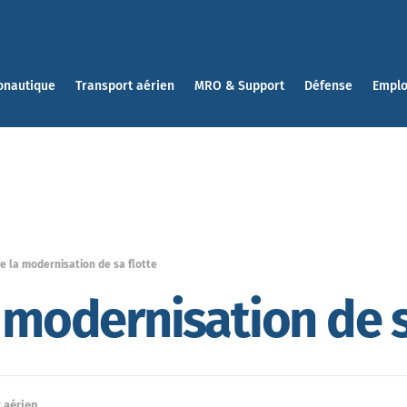
onautique
Transport aérien
MRO & Support
Défense
Emplo
e la modernisation de sa flotte
a modernisation de s
 aérien