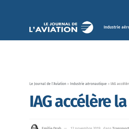
Industrie aér
Le Journal de l'Aviation
»
Industrie aéronautique
»
IAG accélèr
IAG accélère l
Emilie Drab
12 novembre 2019
dans
Transport