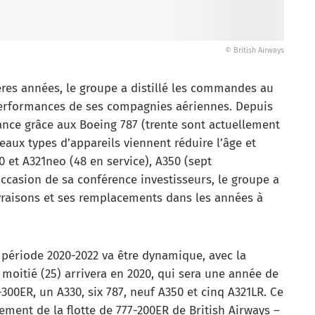
© British Airways
ères années, le groupe a distillé les commandes au
 performances de ses compagnies aériennes. Depuis
ance grâce aux Boeing 787 (trente sont actuellement
eaux types d’appareils viennent réduire l’âge et
0 et A321neo (48 en service), A350 (sept
’occasion de sa conférence investisseurs, le groupe a
livraisons et ses remplacements dans les années à
a période 2020-2022 va être dynamique, avec la
a moitié (25) arrivera en 2020, qui sera une année de
-300ER, un A330, six 787, neuf A350 et cinq A321LR. Ce
ment de la flotte de 777-200ER de British Airways –