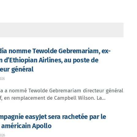
ndia nomme Tewolde Gebremariam, ex-
n d’Ethiopian Airlines, au poste de
teur général
026
dia a nommé Tewolde Gebremariam directeur général
f, en remplacement de Campbell Wilson. La...
mpagnie easyJet sera rachetée par le
 américain Apollo
026