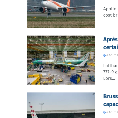
Apollo
cost br
Après
certa
6 AOÛT 2
Lufthan
777-9 a
Lors...
Bruss
capac
6 AOÛT 2