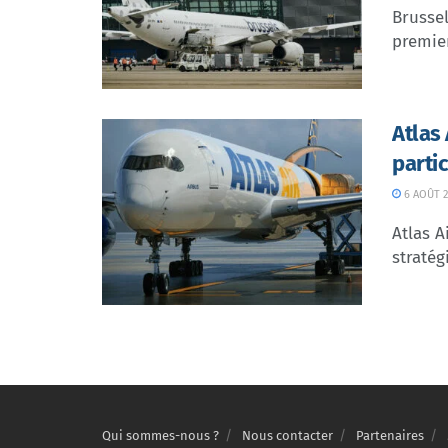
Brussel
premier
Atlas
parti
6 AOÛT 2
Atlas A
stratég
Qui sommes-nous ?
Nous contacter
Partenaires