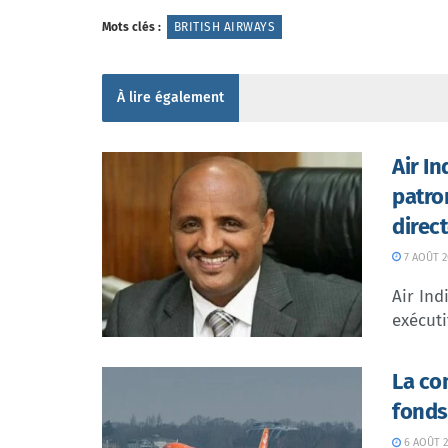
Mots clés :
BRITISH AIRWAYS
À lire également
Air I
patro
direc
7 AOÛT 2
Air In
exécuti
La co
fonds
6 AOÛT 2