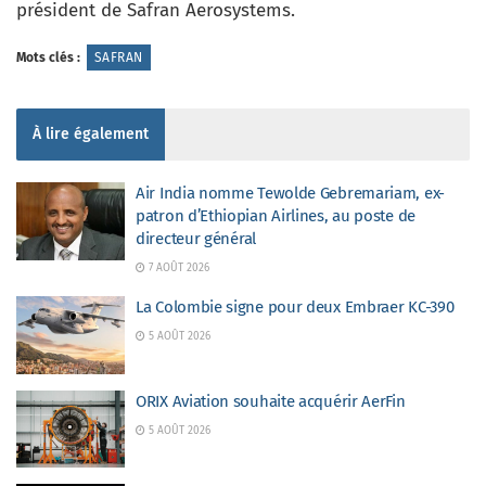
président de Safran Aerosystems.
Mots clés :
SAFRAN
À lire également
Air India nomme Tewolde Gebremariam, ex-
patron d’Ethiopian Airlines, au poste de
directeur général
7 AOÛT 2026
La Colombie signe pour deux Embraer KC-390
5 AOÛT 2026
ORIX Aviation souhaite acquérir AerFin
5 AOÛT 2026