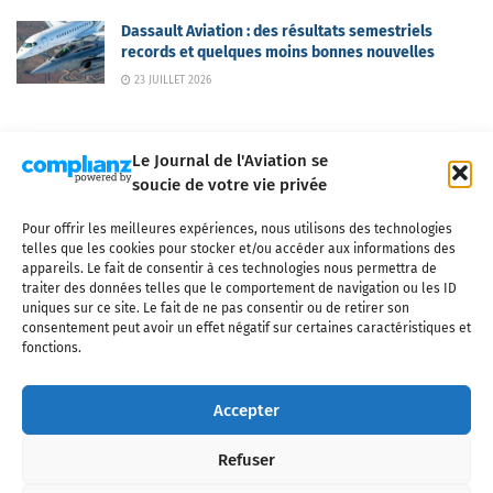
Dassault Aviation : des résultats semestriels
records et quelques moins bonnes nouvelles
23 JUILLET 2026
Le Journal de l'Aviation se
soucie de votre vie privée
Pour offrir les meilleures expériences, nous utilisons des technologies
Qui sommes-nous ?
Nous contacter
Partenaires
telles que les cookies pour stocker et/ou accéder aux informations des
Mentions légales
CGV
Politique de confidentialité
Cookies
appareils. Le fait de consentir à ces technologies nous permettra de
traiter des données telles que le comportement de navigation ou les ID
uniques sur ce site. Le fait de ne pas consentir ou de retirer son
consentement peut avoir un effet négatif sur certaines caractéristiques et
fonctions.
Copyright © 2025 LE JOURNAL DE L'AVIATION
- tous droits réservés - Le
Journal de l'Aviation, média français de référence couvrant l'actualité de
Accepter
l'industrie aéronautique, l'aviation commerciale, l'aviation d'affaires, les
services MRO et après-vente, le financement et la location d'aéronefs
Refuser
civils, l'aéronautique de défense et l'industrie spatiale. Toute reproduction,
totale ou partielle et sous quelque forme ou support que ce soit, est